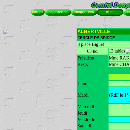
ALBERTVILLE
CERCLE DE BRIDGE
8 place Biguet
13 tables
63 lic.
Président
Mme RAKO
Resp.
Mme CHAP
Lundi
Mardi
(RdF le 1°
Mercredi
Jeudi
Vendredi
Samedi