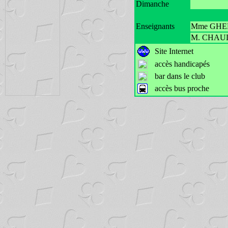
Dimanche
Enseignants
Mme GHENO
M. CHAUDIE
Site Internet
accès handicapés
bar dans le club
accès bus proche