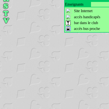
Enseignants
Site Internet
accès handicapés
bar dans le club
accès bus proche