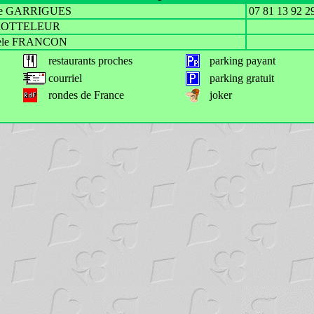
le GARRIGUES
07 81 13 92 2
e ROTTELEUR
èle FRANCON
restaurants proches
parking payant
courriel
parking gratuit
rondes de France
joker