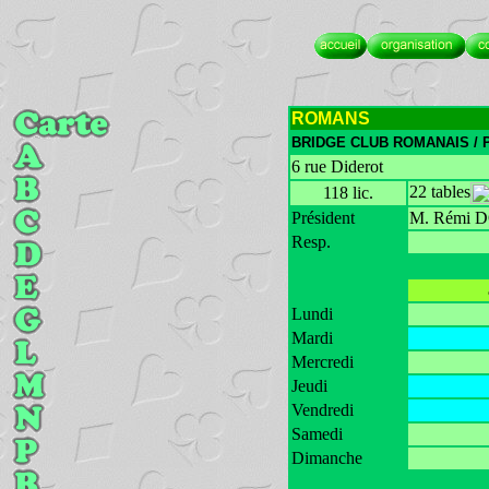
ROMANS
BRIDGE CLUB ROMANAIS /
6 rue Diderot
22 tables
118 lic.
Président
M. Rémi 
Resp.
Lundi
Mardi
Mercredi
Jeudi
Vendredi
Samedi
Dimanche