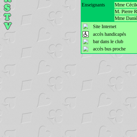
Enseignants
Mme Céci
M. Pierr
Mme Dani
Site Internet
accès handicapés
bar dans le club
accès bus proche