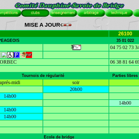
MISE A JOUR
26100
 PEAGEOIS
35 01 022
04 75 02 73 3
DORBEC
06 38 81 64 6
Tournois de régularité
Parties libres
aprés-midi
soir
20h00
14h00
14h00
14h00
14h00
Ecole de bridge